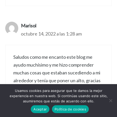
Marisol
octubre 14, 2022 a las 1:28 am
Saludos como me encanto este blog me
ayudo muchísimo y me hizo comprender
muchas cosas que estaban sucediendo a mi
alrededor y tenía que poner un alto, gracias
Usamos cookies para asegurar que te damos la mejor
Responder
experiencia en nuestra web. Si continúas usando este sitio,
asumiremos que estás de acuerdo con ello.
Aceptar
Política de cookies