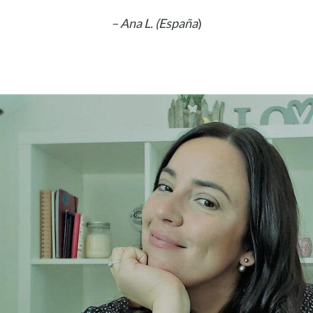
– Ana L.
(España
)