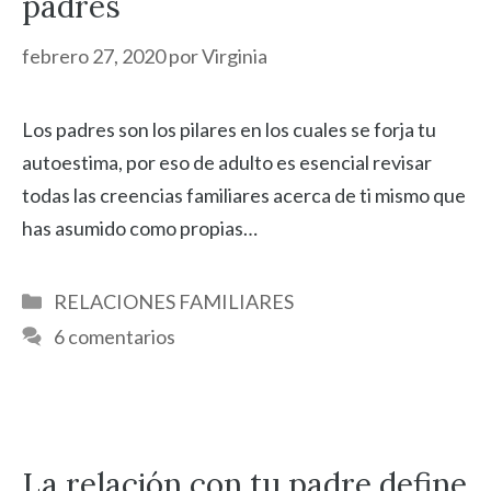
padres
febrero 27, 2020
por
Virginia
Los padres son los pilares en los cuales se forja tu
autoestima, por eso de adulto es esencial revisar
todas las creencias familiares acerca de ti mismo que
has asumido como propias…
Categorías
RELACIONES FAMILIARES
6 comentarios
La relación con tu padre define