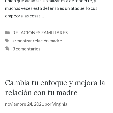
único que alcanzas a realizar es a defenderte, y
muchas veces esta defensa es un ataque, lo cual
empeora las cosas…
Categorías
RELACIONES FAMILIARES
Etiquetas
armonizar relación madre
3 comentarios
Cambia tu enfoque y mejora la
relación con tu madre
noviembre 24, 2021
por
Virginia