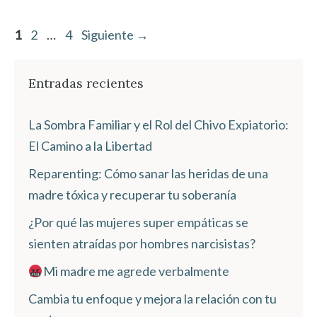
Página
Página
Página
1
2
…
4
Siguiente
→
Entradas recientes
La Sombra Familiar y el Rol del Chivo Expiatorio:
El Camino a la Libertad
Reparenting: Cómo sanar las heridas de una
madre tóxica y recuperar tu soberanía
¿Por qué las mujeres super empáticas se
sienten atraídas por hombres narcisistas?
Mi madre me agrede verbalmente
Cambia tu enfoque y mejora la relación con tu