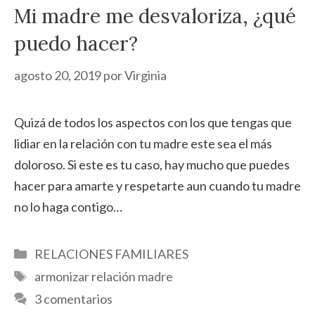
Mi madre me desvaloriza, ¿qué
puedo hacer?
agosto 20, 2019
por
Virginia
Quizá de todos los aspectos con los que tengas que
lidiar en la relación con tu madre este sea el más
doloroso. Si este es tu caso, hay mucho que puedes
hacer para amarte y respetarte aun cuando tu madre
no lo haga contigo…
Categorías
RELACIONES FAMILIARES
Etiquetas
armonizar relación madre
3 comentarios