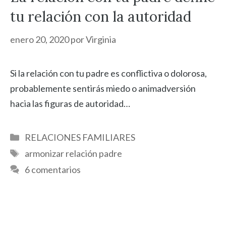
tu relación con la autoridad
enero 20, 2020
por
Virginia
Si la relación con tu padre es conflictiva o dolorosa,
probablemente sentirás miedo o animadversión
hacia las figuras de autoridad…
Categorías
RELACIONES FAMILIARES
Etiquetas
armonizar relación padre
6 comentarios