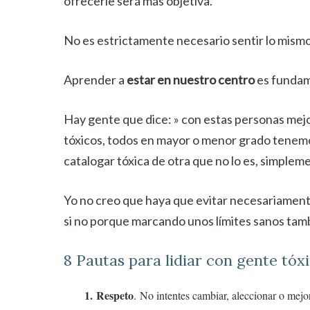
ofrecerle será más objetiva.
No es estrictamente necesario sentir lo mism
Aprender a
estar en nuestro centro
es fundam
Hay gente que dice: » con estas personas mej
tóxicos, todos en mayor o menor grado tenemo
catalogar tóxica de otra que no lo es, simplem
Yo no creo que haya que evitar necesariament
si no porque marcando unos límites sanos tam
8 Pautas para lidiar con gente tóx
1.
Respeto
. No intentes cambiar, aleccionar o mejor