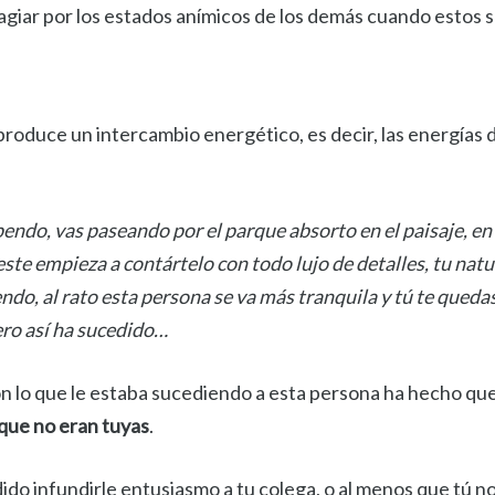
giar por los estados anímicos de los demás cuando estos 
roduce un intercambio energético, es decir, las energías
endo, vas paseando por el parque absorto en el paisaje, en 
este empieza a contártelo con todo lujo de detalles, tu natu
endo, al rato esta persona se va más tranquila y tú te qued
ero así ha sucedido…
n lo que le estaba sucediendo a esta persona ha hecho que 
que no eran tuyas
.
dido infundirle entusiasmo a tu colega, o al menos que tú no