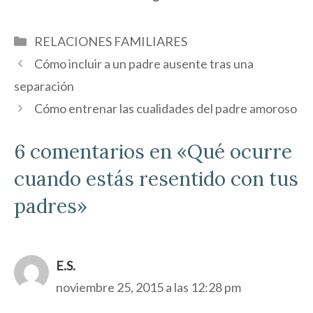
Categorías
RELACIONES FAMILIARES
Cómo incluir a un padre ausente tras una
separación
Cómo entrenar las cualidades del padre amoroso
6 comentarios en «Qué ocurre
cuando estás resentido con tus
padres»
E.S.
noviembre 25, 2015 a las 12:28 pm