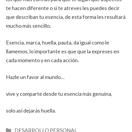
te hacen diferente o si te atreves les puedes decir
que describan tu esencia, de esta forma les resultará
mucho más sencillo.
Esencia, marca, huella, pauta, da igual como le
llamemos, lo importante es que que la expreses en
cada momento y en cada acción.
Hazle un favor al mundo…
vive y comparte desde tu esencia más genuina,
solo así dejarás huella.
Categorías
DESARROLLO PERSONAL