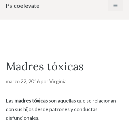
Saltar
Psicoelevate
MENÚ
al
contenido
Madres tóxicas
marzo 22, 2016
por
Virginia
Las
madres t
óxicas
son aquellas que se relacionan
con sus hijos desde patrones y conductas
disfuncionales.