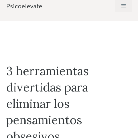
Saltar
Psicoelevate
MENÚ
al
contenido
3 herramientas
divertidas para
eliminar los
pensamientos
obsesivos