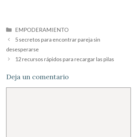
Categorías
EMPODERAMIENTO
5 secretos para encontrar pareja sin
desesperarse
12 recursos rápidos para recargar las pilas
Deja un comentario
Comentario