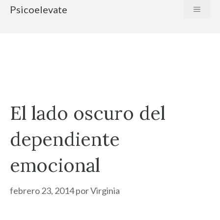
Saltar
Psicoelevate
MENÚ
al
contenido
El lado oscuro del
dependiente
emocional
febrero 23, 2014
por
Virginia