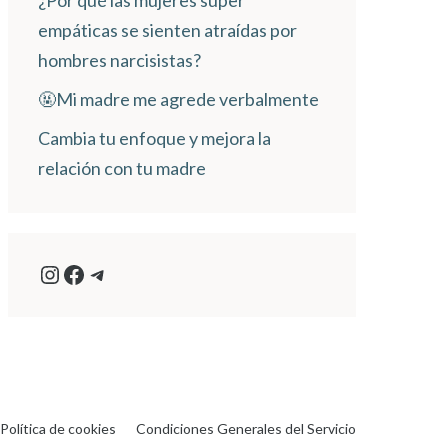
¿Por qué las mujeres super
empáticas se sienten atraídas por
hombres narcisistas?
🤬Mi madre me agrede verbalmente
Cambia tu enfoque y mejora la
relación con tu madre
Instagram
Facebook
Telegram
Política de cookies
Condiciones Generales del Servicio