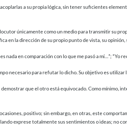
acoplarlas a su propia lógica, sin tener suficientes elementos
nterlocutor únicamente como un medio para transmitir su pro
a en la dirección de su propio punto de vista, su opinión, 
o es nada en comparación con lo que me pasó a mí…”; “Yo 
mpo necesario para refutar lo dicho. Su objetivo es utilizar 
sea demostrar que el otro está equivocado. Como mínimo, in
 ocasiones, positivo; sin embargo, en otras, este comporta
lando exprese totalmente sus sentimientos o ideas; no con