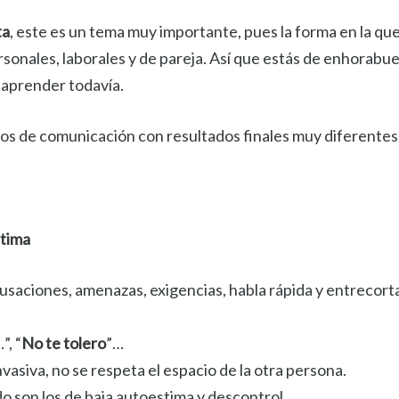
ta
, este es un tema muy importante, pues la forma en la 
ersonales, laborales y de pareja. Así que estás de enhor
 aprender todavía.
los de comunicación con resultados finales muy diferentes
stima
usaciones, amenazas, exigencias, habla rápida y entrecortad
”, “
No te tolero
”…
nvasiva, no se respeta el espacio de la otra persona.
 son los de baja autoestima y descontrol.